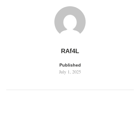
RAf4L
Published
July 1, 2025