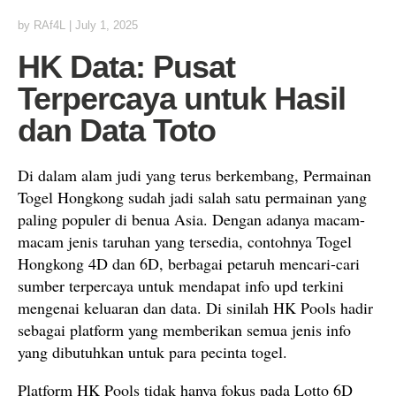
by
RAf4L
|
July 1, 2025
HK Data: Pusat
Terpercaya untuk Hasil
dan Data Toto
Di dalam alam judi yang terus berkembang, Permainan
Togel Hongkong sudah jadi salah satu permainan yang
paling populer di benua Asia. Dengan adanya macam-
macam jenis taruhan yang tersedia, contohnya Togel
Hongkong 4D dan 6D, berbagai petaruh mencari-cari
sumber terpercaya untuk mendapat info upd terkini
mengenai keluaran dan data. Di sinilah HK Pools hadir
sebagai platform yang memberikan semua jenis info
yang dibutuhkan untuk para pecinta togel.
Platform HK Pools tidak hanya fokus pada Lotto 6D