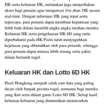
HK serta keluaran HK, melainkan juga menyediakan
akses bagi pemain agar mengawasi live draw HK secara
real-time. Dengan informasi HK yang tepat serta
tepercaya, para pemain dapat membuat keputusan yang
lebih baik dalam memilih angka angka taruhan mereka.
Keluaran HK serta pengeluaran HK 6D yang rutin
diperbaharui pada HK Pools turut menyuguhkan
kejelasan yang dibutuhkan oleh para petaruh, sehingga
para pemain dapat merasa lebih tenang serta yakin
dalam bertaruh togel.
Keluaran HK dan Lotto 6D HK
Hasil Hongkong menjadi salah satu data yang paling
dicari oleh banyak pecinta togel, terutama bagi mereka
yang ikut serta dalam game Lotto 6D HK. Setiap hasil
keluaran keluaran yang diumumkan menawarkan