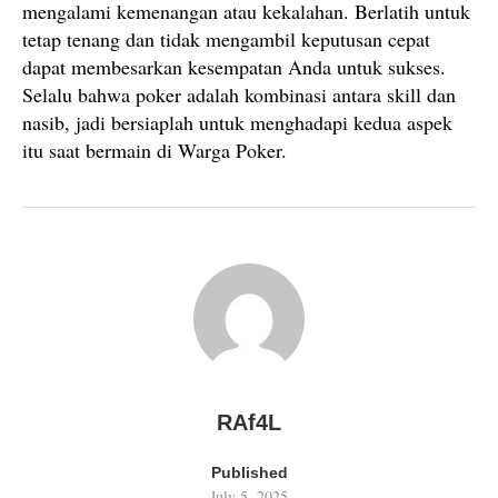
mengalami kemenangan atau kekalahan. Berlatih untuk
tetap tenang dan tidak mengambil keputusan cepat
dapat membesarkan kesempatan Anda untuk sukses.
Selalu bahwa poker adalah kombinasi antara skill dan
nasib, jadi bersiaplah untuk menghadapi kedua aspek
itu saat bermain di Warga Poker.
RAf4L
Published
July 5, 2025