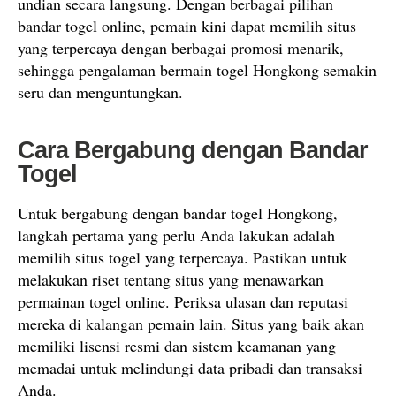
undian secara langsung. Dengan berbagai pilihan
bandar togel online, pemain kini dapat memilih situs
yang terpercaya dengan berbagai promosi menarik,
sehingga pengalaman bermain togel Hongkong semakin
seru dan menguntungkan.
Cara Bergabung dengan Bandar
Togel
Untuk bergabung dengan bandar togel Hongkong,
langkah pertama yang perlu Anda lakukan adalah
memilih situs togel yang terpercaya. Pastikan untuk
melakukan riset tentang situs yang menawarkan
permainan togel online. Periksa ulasan dan reputasi
mereka di kalangan pemain lain. Situs yang baik akan
memiliki lisensi resmi dan sistem keamanan yang
memadai untuk melindungi data pribadi dan transaksi
Anda.