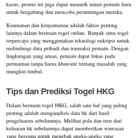
kasus, promo ini juga dapat menarik minat pemain baru
untuk bergabung dan mencoba peruntungan mereka.
Keamanan dan kenyamanan adalah faktor penting
lainnya dalam bermain togel online. Banyak situs togel
terpercaya yang menggunakan teknologi enkripsi untuk
melindungi data pribadi dan transaksi pemain. Dengan
lingkungan yang aman, pemain dapat fokus pada
permainan tanpa harus khawatir tentang masalah yang
mungkin timbul.
Tips dan Prediksi Togel HKG
Dalam bermain togel HKG, salah satu hal yang paling
penting adalah menganalisis data hk dari hasil
pengeluaran sebelumnya. Melihat pola dan tren dari
keluaran hk sebelumnya dapat memberikan wawasan
yang berguna untuk menebak angka-angka yang