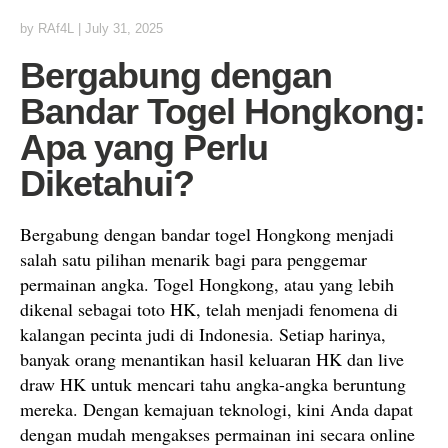
by
RAf4L
|
July 31, 2025
Bergabung dengan
Bandar Togel Hongkong:
Apa yang Perlu
Diketahui?
Bergabung dengan bandar togel Hongkong menjadi
salah satu pilihan menarik bagi para penggemar
permainan angka. Togel Hongkong, atau yang lebih
dikenal sebagai toto HK, telah menjadi fenomena di
kalangan pecinta judi di Indonesia. Setiap harinya,
banyak orang menantikan hasil keluaran HK dan live
draw HK untuk mencari tahu angka-angka beruntung
mereka. Dengan kemajuan teknologi, kini Anda dapat
dengan mudah mengakses permainan ini secara online