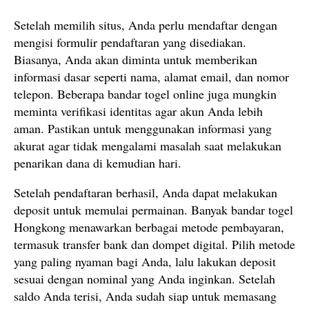
Setelah memilih situs, Anda perlu mendaftar dengan
mengisi formulir pendaftaran yang disediakan.
Biasanya, Anda akan diminta untuk memberikan
informasi dasar seperti nama, alamat email, dan nomor
telepon. Beberapa bandar togel online juga mungkin
meminta verifikasi identitas agar akun Anda lebih
aman. Pastikan untuk menggunakan informasi yang
akurat agar tidak mengalami masalah saat melakukan
penarikan dana di kemudian hari.
Setelah pendaftaran berhasil, Anda dapat melakukan
deposit untuk memulai permainan. Banyak bandar togel
Hongkong menawarkan berbagai metode pembayaran,
termasuk transfer bank dan dompet digital. Pilih metode
yang paling nyaman bagi Anda, lalu lakukan deposit
sesuai dengan nominal yang Anda inginkan. Setelah
saldo Anda terisi, Anda sudah siap untuk memasang