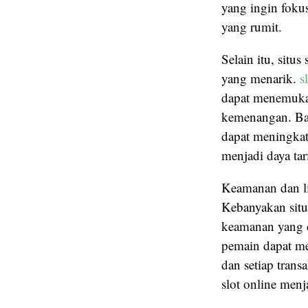
yang ingin foku
yang rumit.
Selain itu, situ
yang menarik.
s
dapat menemukan
kemenangan. Ban
dapat meningkat
menjadi daya tar
Keamanan dan lis
Kebanyakan situ
keamanan yang 
pemain dapat me
dan setiap tran
slot online men