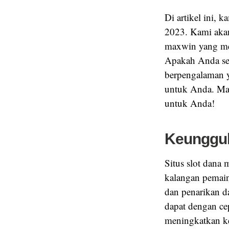
Di artikel ini, 
2023. Kami akan
maxwin yang men
Apakah Anda seo
berpengalaman ya
untuk Anda. Mari
untuk Anda!
Keunggul
Situs slot dana
kalangan pemain
dan penarikan 
dapat dengan ce
meningkatkan ke