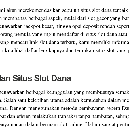
kami akan merekomendasikan sepuluh situs slot dana terbai
 membahas berbagai aspek, mulai dari slot gacor yang bany
awarkan jackpot besar, hingga opsi deposit rendah seperti
rang pemula yang ingin mendaftar di situs slot dana atau
ng mencari link slot dana terbaru, kami memiliki informa
 kita lihat daftar lengkapnya dan temukan situs slot yang
an Situs Slot Dana
 menawarkan berbagai keunggulan yang membuatnya semak
. Salah satu kelebihan utama adalah kemudahan dalam me
dana. Dengan menggunakan metode pembayaran seperti Da
pat dan efisien melakukan transaksi tanpa hambatan, sehin
nyamanan dalam bermain slot online. Hal ini sangat pent