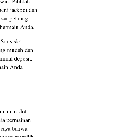
win. Pilihlah
erti jackpot dan
esar peluang
 bermain Anda.
Situs slot
ang mudah dan
nimal deposit,
rmain Anda
mainan slot
ia permainan
ercaya bahwa
Dengan memilih