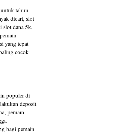
k untuk tahun
ak dicari, slot
 slot dana 5k.
 pemain
si yang tepat
 paling cocok
in populer di
lakukan deposit
na, pemain
gga
ing bagi pemain