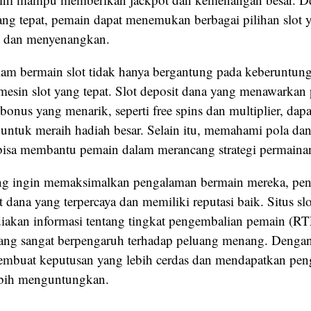
yang tepat, pemain dapat menemukan berbagai pilihan slot 
 dan menyenangkan.
lam bermain slot tidak hanya bergantung pada keberuntunga
mesin slot yang tepat. Slot deposit dana yang menawarka
ur bonus yang menarik, seperti free spins dan multiplier, da
ntuk meraih hadiah besar. Selain itu, memahami pola dan f
 bisa membantu pemain dalam merancang strategi permainan
ng ingin memaksimalkan pengalaman bermain mereka, pen
t dana yang terpercaya dan memiliki reputasi baik. Situs slo
iakan informasi tentang tingkat pengembalian pemain (RT
t, yang sangat berpengaruh terhadap peluang menang. Denga
embuat keputusan yang lebih cerdas dan mendapatkan pe
ebih menguntungkan.