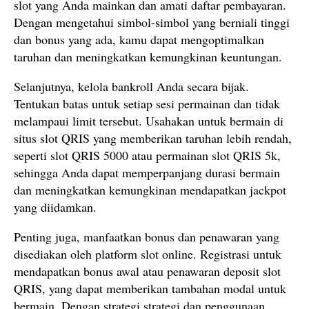
slot yang Anda mainkan dan amati daftar pembayaran.
Dengan mengetahui simbol-simbol yang berniali tinggi
dan bonus yang ada, kamu dapat mengoptimalkan
taruhan dan meningkatkan kemungkinan keuntungan.
Selanjutnya, kelola bankroll Anda secara bijak.
Tentukan batas untuk setiap sesi permainan dan tidak
melampaui limit tersebut. Usahakan untuk bermain di
situs slot QRIS yang memberikan taruhan lebih rendah,
seperti slot QRIS 5000 atau permainan slot QRIS 5k,
sehingga Anda dapat memperpanjang durasi bermain
dan meningkatkan kemungkinan mendapatkan jackpot
yang diidamkan.
Penting juga, manfaatkan bonus dan penawaran yang
disediakan oleh platform slot online. Registrasi untuk
mendapatkan bonus awal atau penawaran deposit slot
QRIS, yang dapat memberikan tambahan modal untuk
bermain. Dengan strategi strategi dan penggunaan