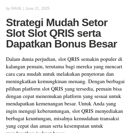
by
RAf4L
|
June 21, 2025
Strategi Mudah Setor
Slot Slot QRIS serta
Dapatkan Bonus Besar
Dalam dunia perjudian, slot QRIS semakin populer di
kalangan pemain, terutama bagi mereka yang mencari
cara cara mudah untuk melakukan penyetoran dan
meningkatkan kemungkinan menang. Dengan berbagai
pilihan platform slot QRIS yang tersedia, pemain bisa
dengan cepat menemukan platform yang sesuai untuk
mendapatkan kemenangan besar. Untuk Anda yang
ingin menguji keberuntungan, slot QRIS menyediakan
berbagai keuntungan, misalnya kemudahan transaksi
yang cepat dan aman serta kesempatan untuk