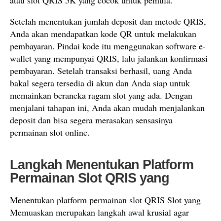
atau slot QRIS 5K yang cocok untuk pemula.
Setelah menentukan jumlah deposit dan metode QRIS,
Anda akan mendapatkan kode QR untuk melakukan
pembayaran. Pindai kode itu menggunakan software e-
wallet yang mempunyai QRIS, lalu jalankan konfirmasi
pembayaran. Setelah transaksi berhasil, uang Anda
bakal segera tersedia di akun dan Anda siap untuk
memainkan beraneka ragam slot yang ada. Dengan
menjalani tahapan ini, Anda akan mudah menjalankan
deposit dan bisa segera merasakan sensasinya
permainan slot online.
Langkah Menentukan Platform
Permainan Slot QRIS yang
Menentukan platform permainan slot QRIS Slot yang
Memuaskan merupakan langkah awal krusial agar