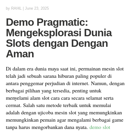
by
RAf4L
|
June 23, 2025
Demo Pragmatic:
Mengeksplorasi Dunia
Slots dengan Dengan
Aman
Di dalam era dunia maya saat ini, permainan mesin slot
telah jadi sebuah sarana hiburan paling populer di
antara penggemar perjudian di internet. Namun, dengan
berbagai pilihan yang tersedia, penting untuk
menyelami alam slot cara cara secara selamat serta
cermat. Salah satu metode terbaik untuk memulai
adalah dengan ujicoba mesin slot yang memungkinkan
memungkinkan pemain agar mengalami berbagai game
tanpa harus mengorbankan dana nyata.
demo slot