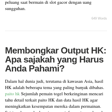
peluang saat bermain di slot gacor dengan uang
sungguhan.
649 Words
Membongkar Output HK:
Apa sajakah yang Harus
Anda Pahami?
Dalam hal dunia judi, terutama di kawasan Asia, hasil
HK adalah beberapa tema yang paling banyak dibahas.
paito hk
Sejumlah pemain togel berkeinginan mencari
tahu detail terkait paito HK dan data hasil HK agar
meningkatkan kesempatan mereka dalam permainan.