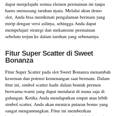
dapat menjelajahi semua elemen permainan ini tanpa
harus memasang taruhan nyata. Melalui akun demo
slot, Anda bisa menikmati pengalaman bermain yang
mirip dengan versi aslinya, sehingga Anda dapat
mempelajari strategi dan mekanisme permainan
sebelum terjun ke dalam taruhan yang sebenarnya.
Fitur Super Scatter di Sweet
Bonanza
Fitur Super Scatter pada slot Sweet Bonanza menambah
keseruan dan potensi kemenangan saat bermain. Dalam
fitur ini, simbol scatter hadir dalam bentuk permen
berwarna-warni yang dapat mendarat di mana saja di
gulungan. Ketika Anda mendapatkan empat atau lebih
simbol scatter, Anda akan memicu putaran bonus yang
sangat menguntungkan. Fitur ini memberikan