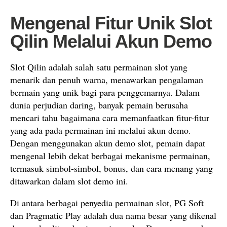
Mengenal Fitur Unik Slot
Qilin Melalui Akun Demo
Slot Qilin adalah salah satu permainan slot yang
menarik dan penuh warna, menawarkan pengalaman
bermain yang unik bagi para penggemarnya. Dalam
dunia perjudian daring, banyak pemain berusaha
mencari tahu bagaimana cara memanfaatkan fitur-fitur
yang ada pada permainan ini melalui akun demo.
Dengan menggunakan akun demo slot, pemain dapat
mengenal lebih dekat berbagai mekanisme permainan,
termasuk simbol-simbol, bonus, dan cara menang yang
ditawarkan dalam slot demo ini.
Di antara berbagai penyedia permainan slot, PG Soft
dan Pragmatic Play adalah dua nama besar yang dikenal