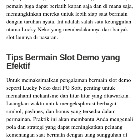
pemain juga dapat berlatih kapan saja dan di mana saja,
memungkinkan mereka untuk lebih siap saat bermain
dengan taruhan nyata. Ini adalah salah satu keunggulan
utama Lucky Neko yang membedakannya dari banyak
slot lainnya di pasaran.
Tips Bermain Slot Demo yang
Efektif
Untuk memaksimalkan pengalaman bermain slot demo
seperti Lucky Neko dari PG Soft, penting untuk
memahami mekanisme dan fitur-fitur yang ditawarkan.
Luangkan waktu untuk mengeksplorasi berbagai
simbol, paylines, dan bonus yang tersedia dalam
permainan. Praktik ini akan membantu Anda mengenali
pola dan strategi yang dapat meningkatkan peluang
kemenangan saat bermain dengan uang sungguhan di