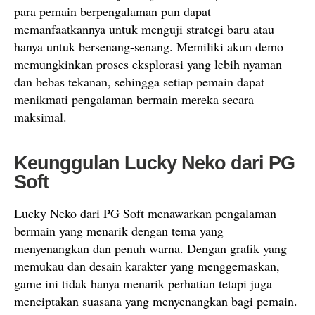
para pemain berpengalaman pun dapat
memanfaatkannya untuk menguji strategi baru atau
hanya untuk bersenang-senang. Memiliki akun demo
memungkinkan proses eksplorasi yang lebih nyaman
dan bebas tekanan, sehingga setiap pemain dapat
menikmati pengalaman bermain mereka secara
maksimal.
Keunggulan Lucky Neko dari PG
Soft
Lucky Neko dari PG Soft menawarkan pengalaman
bermain yang menarik dengan tema yang
menyenangkan dan penuh warna. Dengan grafik yang
memukau dan desain karakter yang menggemaskan,
game ini tidak hanya menarik perhatian tetapi juga
menciptakan suasana yang menyenangkan bagi pemain.