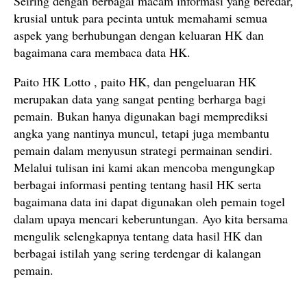
Seiring dengan berbagai macam informasi yang beredar,
krusial untuk para pecinta untuk memahami semua
aspek yang berhubungan dengan keluaran HK dan
bagaimana cara membaca data HK.
Paito HK Lotto , paito HK, dan pengeluaran HK
merupakan data yang sangat penting berharga bagi
pemain. Bukan hanya digunakan bagi memprediksi
angka yang nantinya muncul, tetapi juga membantu
pemain dalam menyusun strategi permainan sendiri.
Melalui tulisan ini kami akan mencoba mengungkap
berbagai informasi penting tentang hasil HK serta
bagaimana data ini dapat digunakan oleh pemain togel
dalam upaya mencari keberuntungan. Ayo kita bersama
mengulik selengkapnya tentang data hasil HK dan
berbagai istilah yang sering terdengar di kalangan
pemain.