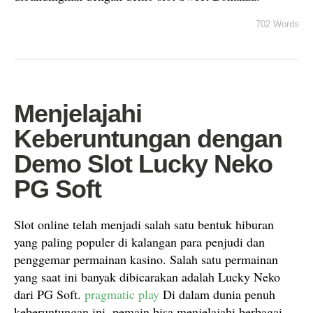
702 Words
Menjelajahi
Keberuntungan dengan
Demo Slot Lucky Neko
PG Soft
Slot online telah menjadi salah satu bentuk hiburan
yang paling populer di kalangan para penjudi dan
penggemar permainan kasino. Salah satu permainan
yang saat ini banyak dibicarakan adalah Lucky Neko
dari PG Soft.
pragmatic play
Di dalam dunia penuh
keberuntungan ini, pemain bisa menjelajahi berbagai