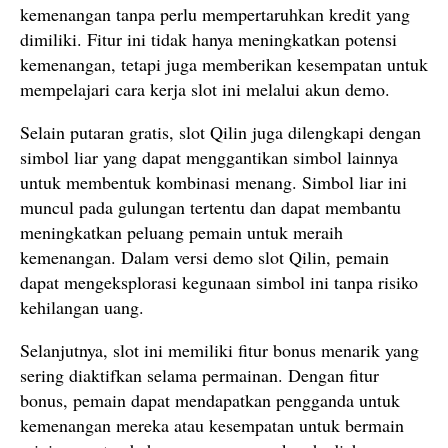
kemenangan tanpa perlu mempertaruhkan kredit yang
dimiliki. Fitur ini tidak hanya meningkatkan potensi
kemenangan, tetapi juga memberikan kesempatan untuk
mempelajari cara kerja slot ini melalui akun demo.
Selain putaran gratis, slot Qilin juga dilengkapi dengan
simbol liar yang dapat menggantikan simbol lainnya
untuk membentuk kombinasi menang. Simbol liar ini
muncul pada gulungan tertentu dan dapat membantu
meningkatkan peluang pemain untuk meraih
kemenangan. Dalam versi demo slot Qilin, pemain
dapat mengeksplorasi kegunaan simbol ini tanpa risiko
kehilangan uang.
Selanjutnya, slot ini memiliki fitur bonus menarik yang
sering diaktifkan selama permainan. Dengan fitur
bonus, pemain dapat mendapatkan pengganda untuk
kemenangan mereka atau kesempatan untuk bermain