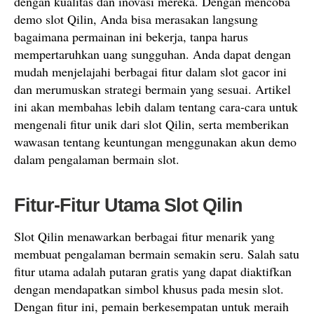
dengan kualitas dan inovasi mereka. Dengan mencoba
demo slot Qilin, Anda bisa merasakan langsung
bagaimana permainan ini bekerja, tanpa harus
mempertaruhkan uang sungguhan. Anda dapat dengan
mudah menjelajahi berbagai fitur dalam slot gacor ini
dan merumuskan strategi bermain yang sesuai. Artikel
ini akan membahas lebih dalam tentang cara-cara untuk
mengenali fitur unik dari slot Qilin, serta memberikan
wawasan tentang keuntungan menggunakan akun demo
dalam pengalaman bermain slot.
Fitur-Fitur Utama Slot Qilin
Slot Qilin menawarkan berbagai fitur menarik yang
membuat pengalaman bermain semakin seru. Salah satu
fitur utama adalah putaran gratis yang dapat diaktifkan
dengan mendapatkan simbol khusus pada mesin slot.
Dengan fitur ini, pemain berkesempatan untuk meraih