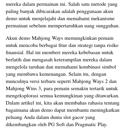
mereka dalam permainan ini. Salah satu metode yang
paling banyak dibicarakan adalah penggunaan akun
demo untuk menjelajahi dan memahami mekanisme
permainan sebelum mempertaruhkan uang sungguhan.
Akun demo Mahjong Ways memungkinkan pemain
untuk mencoba berbagai fitur dan strategi tanpa risiko
finansial. Hal ini memberi mereka kebebasan untuk
berlatih dan mengasah keterampilan mereka dalam
mengelola taruhan dan memahami kombinasi simbol
yang membawa kemenangan. Selain itu, dengan
munculnya versi terbaru seperti Mahjong Ways 2 dan
Mahjong Wins 3, para pemain semakin tertarik untuk
mengeksplorasi semua kemungkinan yang ditawarkan.
Dalam artikel ini, kita akan membahas rahasia tentang
bagaimana akun demo dapat membantu meningkatkan
peluang Anda dalam dunia slot gacor yang
dikembangkan oleh PG Soft dan Pragmatic Play.