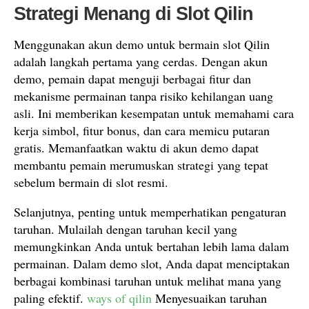
Strategi Menang di Slot Qilin
Menggunakan akun demo untuk bermain slot Qilin
adalah langkah pertama yang cerdas. Dengan akun
demo, pemain dapat menguji berbagai fitur dan
mekanisme permainan tanpa risiko kehilangan uang
asli. Ini memberikan kesempatan untuk memahami cara
kerja simbol, fitur bonus, dan cara memicu putaran
gratis. Memanfaatkan waktu di akun demo dapat
membantu pemain merumuskan strategi yang tepat
sebelum bermain di slot resmi.
Selanjutnya, penting untuk memperhatikan pengaturan
taruhan. Mulailah dengan taruhan kecil yang
memungkinkan Anda untuk bertahan lebih lama dalam
permainan. Dalam demo slot, Anda dapat menciptakan
berbagai kombinasi taruhan untuk melihat mana yang
paling efektif.
ways of qilin
Menyesuaikan taruhan