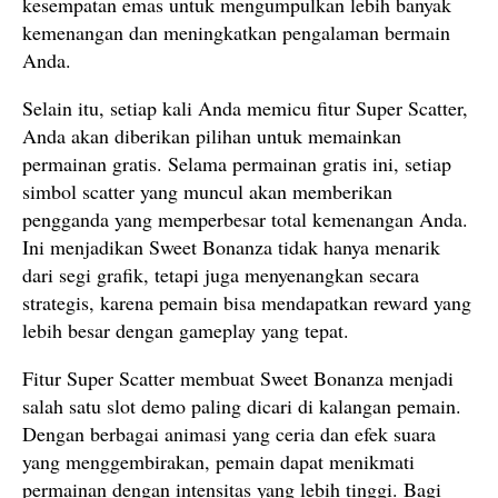
kesempatan emas untuk mengumpulkan lebih banyak
kemenangan dan meningkatkan pengalaman bermain
Anda.
Selain itu, setiap kali Anda memicu fitur Super Scatter,
Anda akan diberikan pilihan untuk memainkan
permainan gratis. Selama permainan gratis ini, setiap
simbol scatter yang muncul akan memberikan
pengganda yang memperbesar total kemenangan Anda.
Ini menjadikan Sweet Bonanza tidak hanya menarik
dari segi grafik, tetapi juga menyenangkan secara
strategis, karena pemain bisa mendapatkan reward yang
lebih besar dengan gameplay yang tepat.
Fitur Super Scatter membuat Sweet Bonanza menjadi
salah satu slot demo paling dicari di kalangan pemain.
Dengan berbagai animasi yang ceria dan efek suara
yang menggembirakan, pemain dapat menikmati
permainan dengan intensitas yang lebih tinggi. Bagi