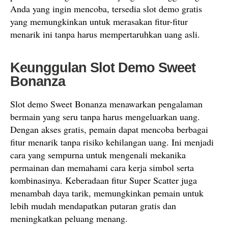
Anda yang ingin mencoba, tersedia slot demo gratis
yang memungkinkan untuk merasakan fitur-fitur
menarik ini tanpa harus mempertaruhkan uang asli.
Keunggulan Slot Demo Sweet
Bonanza
Slot demo Sweet Bonanza menawarkan pengalaman
bermain yang seru tanpa harus mengeluarkan uang.
Dengan akses gratis, pemain dapat mencoba berbagai
fitur menarik tanpa risiko kehilangan uang. Ini menjadi
cara yang sempurna untuk mengenali mekanika
permainan dan memahami cara kerja simbol serta
kombinasinya. Keberadaan fitur Super Scatter juga
menambah daya tarik, memungkinkan pemain untuk
lebih mudah mendapatkan putaran gratis dan
meningkatkan peluang menang.