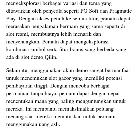
mengeksplorasi berbagai variasi dan tema yang
ditawarkan oleh penyedia seperti PG Soft dan Pragmatic
Play. Dengan akses penuh ke semua fitur, pemain dapat
merasakan pengalaman bermain yang sama seperti di
slot resmi, membuatnya lebih menarik dan
menyenangkan. Pemain dapat mengeksplorasi
kombinasi simbol serta fitur bonus yang berbeda yang
ada di slot demo Qilin.
Selain itu, menggunakan akun demo sangat bermanfaat
untuk menemukan slot gacor yang memiliki potensi
pembayaran tinggi. Dengan mencoba berbagai
permainan tanpa biaya, pemain dapat dengan cepat
menentukan mana yang paling menguntungkan untuk
mereka. Ini membantu memaksimalkan peluang
menang saat mereka memutuskan untuk bermain
menggunakan uang asli.