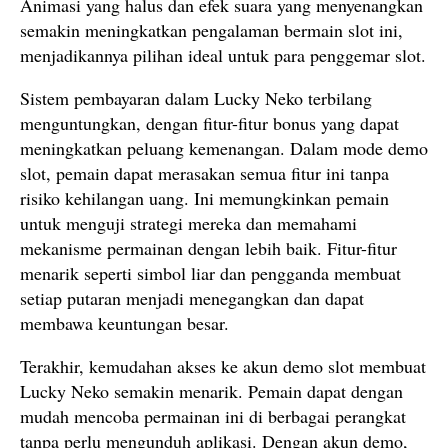
Animasi yang halus dan efek suara yang menyenangkan
semakin meningkatkan pengalaman bermain slot ini,
menjadikannya pilihan ideal untuk para penggemar slot.
Sistem pembayaran dalam Lucky Neko terbilang
menguntungkan, dengan fitur-fitur bonus yang dapat
meningkatkan peluang kemenangan. Dalam mode demo
slot, pemain dapat merasakan semua fitur ini tanpa
risiko kehilangan uang. Ini memungkinkan pemain
untuk menguji strategi mereka dan memahami
mekanisme permainan dengan lebih baik. Fitur-fitur
menarik seperti simbol liar dan pengganda membuat
setiap putaran menjadi menegangkan dan dapat
membawa keuntungan besar.
Terakhir, kemudahan akses ke akun demo slot membuat
Lucky Neko semakin menarik. Pemain dapat dengan
mudah mencoba permainan ini di berbagai perangkat
tanpa perlu mengunduh aplikasi. Dengan akun demo,