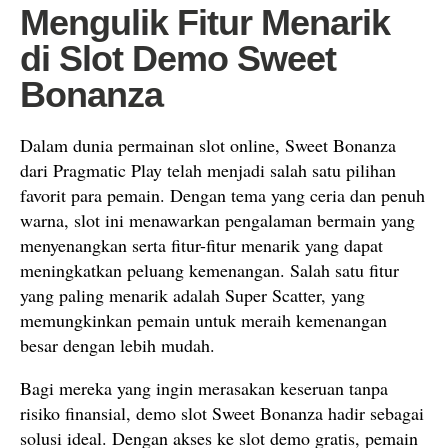
Mengulik Fitur Menarik
di Slot Demo Sweet
Bonanza
Dalam dunia permainan slot online, Sweet Bonanza
dari Pragmatic Play telah menjadi salah satu pilihan
favorit para pemain. Dengan tema yang ceria dan penuh
warna, slot ini menawarkan pengalaman bermain yang
menyenangkan serta fitur-fitur menarik yang dapat
meningkatkan peluang kemenangan. Salah satu fitur
yang paling menarik adalah Super Scatter, yang
memungkinkan pemain untuk meraih kemenangan
besar dengan lebih mudah.
Bagi mereka yang ingin merasakan keseruan tanpa
risiko finansial, demo slot Sweet Bonanza hadir sebagai
solusi ideal. Dengan akses ke slot demo gratis, pemain